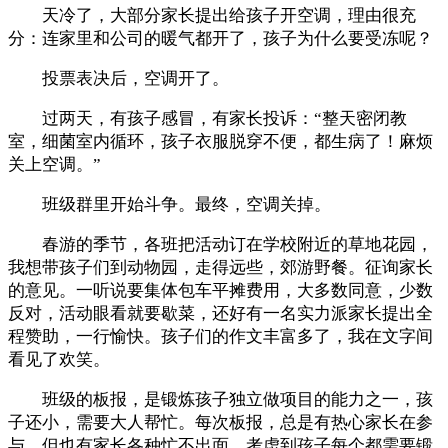
天冷了，大部分家长提出给孩子开空调，理由很充
分：连家里和公司的暖气都开了，孩子为什么要受冻呢？
投票表决后，空调开了。
过两天，有孩子感冒，有家长投诉：“整天密闭教
室，细菌室内循环，孩子衣服脱穿不便，都生病了！麻烦
关上空调。”
班级群里开始斗争。最终，空调关掉。
春游的季节，各班把活动订在学校附近的草地花园，
我想带孩子们到动物园，走得远些，郊游野餐。征询家长
的意见。一听说要集体包车平摊费用，大多数同意，少数
反对，活动眼看就要歇菜，还好有一名实力派家长提出全
程赞助，一行愉快。孩子们的作文丰富多了，我在文字间
看见了欢笑。
班级的板报，是锻炼孩子独立做项目的能力之一，孩
子还小，需要大人帮忙。每次板报，总是有热心家长在参
与，但也有家长各种忙不出面。考虑到孩子每个都需要锻