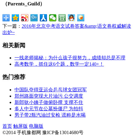
（Parents_Guild）
下一篇：
2016年北京中考语文试卷答案&amp;语文卷权威解读
出炉~
相关新闻
一线老师揭秘：为什么孩子很努力，成绩却总是不理
高考数学，抓住这6个题，数学一定140+！
热门推荐
中国队夺得亚运会乒乓球女团冠军
郑州路面突现大片油污 公交调度
新郎驮小姨子做俯卧撑 支撑不住
多人中元节在公墓扮僵尸 为拍抖
男子带2瓶汽油过安检 谎称是水喝
首页
触屏版
电脑版
©2014 手机豫都网 豫ICP备13014680号