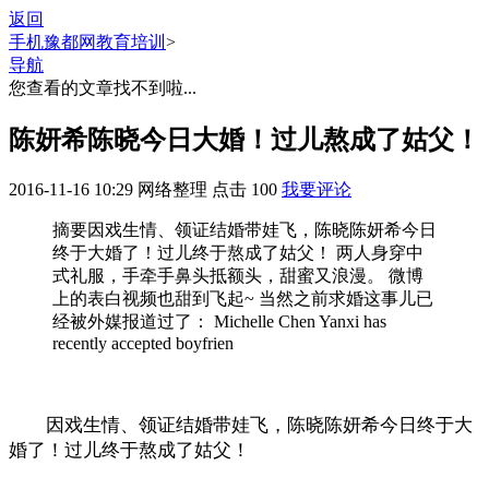
返回
手机豫都网
教育培训
>
导航
您查看的文章找不到啦...
陈妍希陈晓今日大婚！过儿熬成了姑父！
2016-11-16 10:29
网络整理
点击
100
我要评论
摘要
因戏生情、领证结婚带娃飞，陈晓陈妍希今日
终于大婚了！过儿终于熬成了姑父！ 两人身穿中
式礼服，手牵手鼻头抵额头，甜蜜又浪漫。 微博
上的表白视频也甜到飞起~ 当然之前求婚这事儿已
经被外媒报道过了： Michelle Chen Yanxi has
recently accepted boyfrien
因戏生情、领证结婚带娃飞，陈晓陈妍希今日终于大
婚了！过儿终于熬成了姑父！