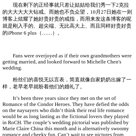
现在剩下的正经事就只差让姑姑给我们秀一下2克拉
的大大大大大钻戒。而她也不负众望，10月27日她在一则
博客上炫耀了她好贵好贵的戒指，而用来发这条博客的呢
就是刚入手的、超尖端、无比高大上、而且同样好贵好贵
的iPhone 6 plus（……）。
Fans were overjoyed as if their own grandmothers were
getting married, and looked forward to Michelle Chen's
wedding.
粉丝们的喜悦无以言表，简直就像自家奶奶出嫁了一
样，老早老早就盼着他们的婚礼了。
It’s been three years since they met on the set of
Romance of the Condor Heroes. They have defied the odds
on the naysayers who didn’t think their real life romance
would be as long lasting as the fictional lovers they played
in RoCH. The couple’s wedding pictorial was published by
Marie Claire China this month and is alternatively swoomy
romance and cheeky fun. Can’t wait to see pictures from