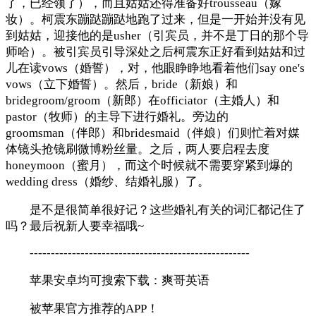
了，已经领了），而且姑姑还得准备好trousseau（嫁
妆）。柯震东蹦跶蹦跶地跑了过来，但是一开始并没有见
到姑姑，迎接他的是usher（引宾员，并不是丁日的那个导
师哈）。被引宾员引导深处之后柯震东正好看到姑姑和过
儿在读vows（婚誓），对，他眼睁睁地看着他们say one's
vows（立下婚誓）。然后，bride（新娘）和
bridegroom/groom（新郎）在officiator（主婚人）和
pastor（牧师）的主导下进行婚礼。旁边的
groomsman（伴郎）和bridesmaid（伴娘）们则忙着对媒
体镜头抢镜刷微博粉丝量。之后，两人要启程去度
honeymoon（蜜月），而这个时候就不需要穿紧到爆的
wedding dress（婚纱、结婚礼服）了。
是不是很简单很好记？这些婚礼有关的词汇都记住了
吗？最后祝新人要幸福哦~
----------------------------------------------------
苹果安卓均可搜索下载：爽哥英语
被苹果官方推荐的APP！