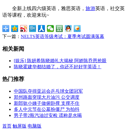
全新上线四六级英语，雅思英语，
旅游
英语，社交英
语等课程，欢迎来玩~
下一篇：
NELTS英语等级考试：夏季考试圆满落幕
相关新闻
[娱乐] 陈妍希陈晓婚礼大揭秘 阿娇陈乔恩抢眼
陈晓霍建华都结婚了，你还不好好学英语！
热门推荐
中国队夺得亚运会乒乓球女团冠军
郑州路面突现大片油污 公交调度
新郎驮小姨子做俯卧撑 支撑不住
多人中元节在公墓扮僵尸 为拍抖
男子带2瓶汽油过安检 谎称是水喝
首页
触屏版
电脑版