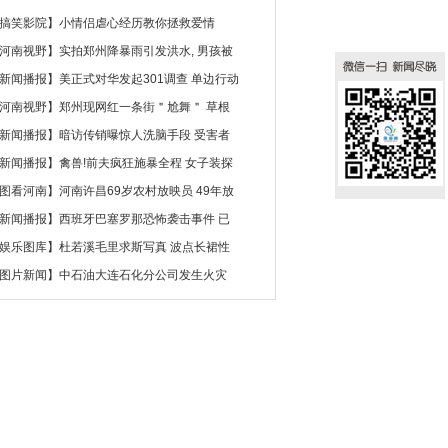
搞笑影院
】
小情侣虐心经历教你拯救爱情
河南视野
】
实拍郑州降暴雨引发洪水, 男孩被
新闻播报
】
美正式对华发起301调查 单边行动
河南视野
】
郑州现网红一条街＂尬舞＂ 草根
新闻播报
】
暗访传销曝惊人洗脑手段 受害者
新闻播报
】
禽兽!前夫疯狂施暴全程 女子装探
图看河南
】
河南许昌69岁农村放映员 49年放
新闻播报
】
西班牙巴塞罗那恐怖袭击事件 已
娱乐图库
】
杜若溪毛里求斯写真 波点长裙性
图片新闻
】
中石油大连石化分公司发生火灾