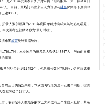
17日是2016年度国家公务员考试网上报名的第三天，截至当日
【
847人。目前，最热门岗位来自人力资源与
社会
保障部下属的中
【
达888:1。
【
，招录人数创新高的2016年度国考就持续成为舆论热点话题，
【
，本次国考也被媒体称为“最好时机”。
【
【
根据华图
教育
统计数据绘制。
【
7日17时，本次国考的报考总人数达148847人，与前两日相
【
长的态势。
【
【
的职位达到12492个，占总职位数的79.8%，仍有两成职
名前三日的情况来看，本次国考报名热度不及去年同期，据统
人数就突破了17万人。
后，吸引报考人数最多的前五大岗位有三个来自人社部，其余