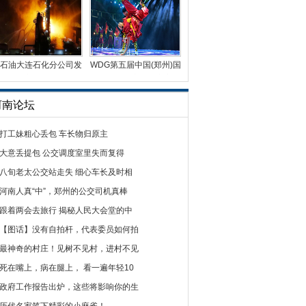
石油大连石化分公司发
WDG第五届中国(郑州)国
生火灾 火光冲天
际街舞大赛总决赛完
河南论坛
打工妹粗心丢包 车长物归原主
大意丢提包 公交调度室里失而复得
八旬老太公交站走失 细心车长及时相
河南人真“中”，郑州的公交司机真棒
跟着两会去旅行 揭秘人民大会堂的中
【图话】没有自拍杆，代表委员如何拍
最神奇的村庄！见树不见村，进村不见
死在嘴上，病在腿上， 看一遍年轻10
政府工作报告出炉，这些将影响你的生