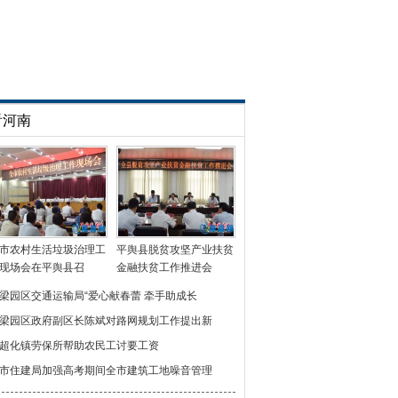
看河南
市农村生活垃圾治理工
平舆县脱贫攻坚产业扶贫
现场会在平舆县召
金融扶贫工作推进会
梁园区交通运输局“爱心献春蕾 牵手助成长
梁园区政府副区长陈斌对路网规划工作提出新
超化镇劳保所帮助农民工讨要工资
市住建局加强高考期间全市建筑工地噪音管理