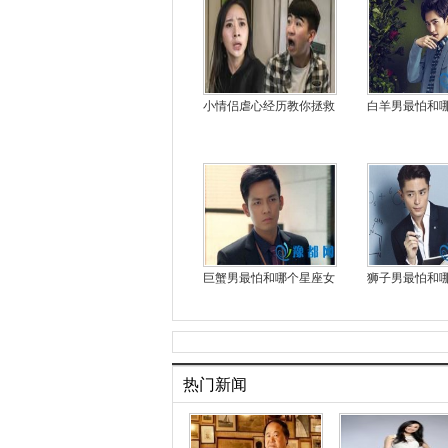
小情侣虐心经历教你拯救
白羊男最怕和
巨蟹男最怕和哪个星座女
狮子男最怕和
热门新闻