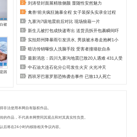
刘涛登封面展精致侧颜 显随性安然魅力
禽兽!前夫疯狂施暴全程 女子装探头实录全过程
九寨沟7级地震前后对比 现场狼藉一片
白裙
新生儿被打包成快递寄出 送货员拆开包裹瞬间吓
实拍郑州降暴雨引发洪水, 男孩被水卷走抱树1小
暗访传销曝惊人洗脑手段 受害者撞墙欲自杀
最新消息：四川九寨沟地震已致20人遇难 431人受
中石油大连石化分公司发生火灾 火光冲天
是因
西班牙巴塞罗那恐怖袭击事件 已致13人死亡
不得非法使用本网自有版权作品。
上传的作品，不代表本网赞同其观点和对其真实性负责。
认后将在24小时内移除相关争议内容。