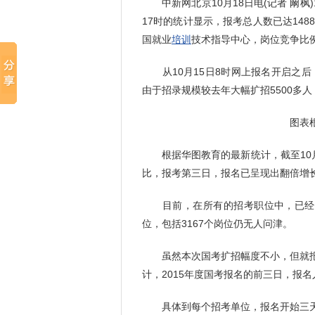
中新网北京10月18日电(记者 阚枫)
17时的统计显示，报考总人数已达148
国就业
培训
技术指导中心，岗位竞争比例已
从10月15日8时网上报名开启之后
由于招录规模较去年大幅扩招5500多人
图表
根据华图教育的最新统计，截至10月1
比，报考第三日，报名已呈现出翻倍增
目前，在所有的招考职位中，已经报考
位，包括3167个岗位仍无人问津。
虽然本次国考扩招幅度不小，但就报
计，2015年度国考报名的前三日，报名
具体到每个招考单位，报名开始三天