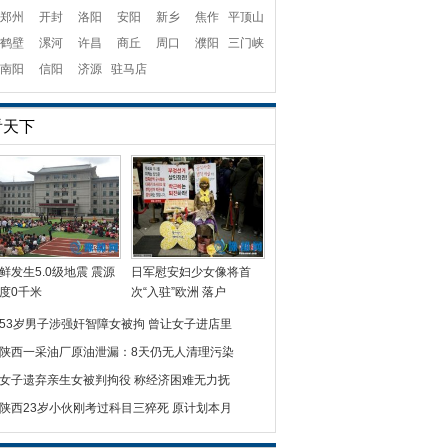
郑州
开封
洛阳
安阳
新乡
焦作
平顶山
鹤壁
漯河
许昌
商丘
周口
濮阳
三门峡
南阳
信阳
济源
驻马店
看天下
鲜发生5.0级地震 震源
日军慰安妇少女像将首
度0千米
次“入驻”欧洲 落户
53岁男子涉强奸智障女被拘 曾让女子进店里
陕西一采油厂原油泄漏：8天仍无人清理污染
女子遗弃亲生女被判拘役 称经济困难无力抚
陕西23岁小伙刚考过科目三猝死 原计划本月