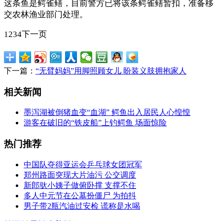
这条鱼是鳄雀鳝，目前警方已将该条鳄雀鳝暂扣，准备移
交农林渔业部门处理。
1234下一页
下一篇：
“无臂妈妈”用脚照顾女儿 盼装义肢拥抱家人
相关新闻
墨泻湖被倒猪血变“血湖” 鳄鱼出入居民人心惶惶
游客在破旧的“铁皮船”上钓鳄鱼 场面惊险
热门推荐
中国队夺得亚运会乒乓球女团冠军
郑州路面突现大片油污 公交调度
新郎驮小姨子做俯卧撑 支撑不住
多人中元节在公墓扮僵尸 为拍抖
男子带2瓶汽油过安检 谎称是水喝