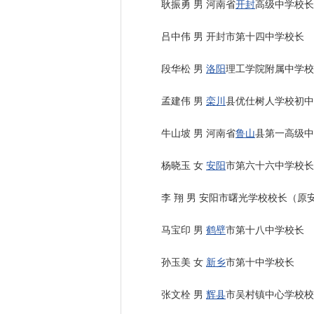
耿振勇 男 河南省
开封
高级中学校长
吕中伟 男 开封市第十四中学校长
段华松 男
洛阳
理工学院附属中学校
孟建伟 男
栾川
县优仕树人学校初中
牛山坡 男 河南省
鲁山
县第一高级中
杨晓玉 女
安阳
市第六十六中学校长
李 翔 男 安阳市曙光学校校长（原
马宝印 男
鹤壁
市第十八中学校长
孙玉美 女
新乡
市第十中学校长
张文栓 男
辉县
市吴村镇中心学校校