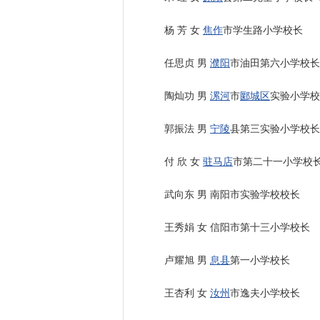
杨 芳 女
焦作
市学生路小学校长
任思贞 男
濮阳
市油田第六小学校长
陶灿功 男
漯河
市
郾城区
实验小学校
郭振法 男
宁陵
县第三实验小学校长
付 欣 女
驻马店
市第二十一小学校
武向东 男 南阳市实验学校校长
王秀娟 女 信阳市第十三小学校长
卢耀旭 男
息县
第一小学校长
王杏利 女
汝州
市逸夫小学校长