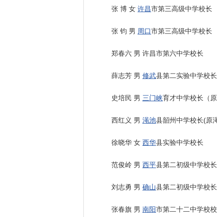
张 博 女
许昌
市第三高级中学校长
张 钧 男
周口
市第三高级中学校长
郑春六 男 许昌市第六中学校长
薛志芳 男
修武
县第二实验中学校长
史培民 男
三门峡
育才中学校长（原
西红义 男
渑池
县韶州中学校长(原
徐晓华 女
西华
县实验中学校长
范俊岭 男
西平
县第二初级中学校长
刘志勇 男
确山
县第二初级中学校长
张春旗 男
南阳
市第二十二中学校校