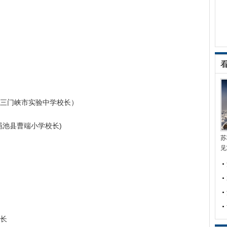
三门峡市实验中学校长）
渑池县曹端小学校长)
苏
见
长