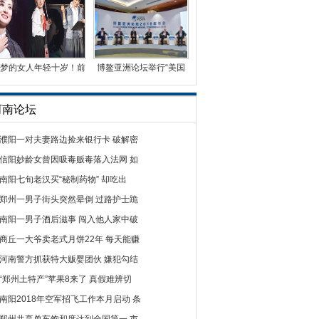
梦的女人年轻十岁！前
博鳌亚洲论坛举行“美国
央视名嘴周涛首演话
经济的结构性挑战”
河南论坛
濮阳一对夫妻路边捡来银行卡 破解密
信阳妙龄女曾因吸毒贩毒落入法网 如
南阳七旬老汉买“秘制药物” 却吃出
郑州一男子街头突然晕倒 过路护士跪
南阳一男子酒后滋事 闯入他人家中破
商丘一大爷卖老式月饼22年 每天能赚
河南警方抓获特大贩婴团伙 嫌犯勾结
“郑州土特产”苹果8来了 真假难辨切
南阳2018年空军招飞工作本月启动 条