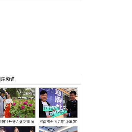
图库频道
洛阳牡丹进入盛花期 游
河南省全面启用“绿车牌”
客徜徉花海
已发放3万余副