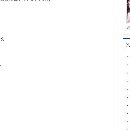
追
长
长