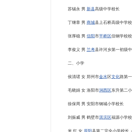
苏锡永 男
新县
高级中学校长
丁继章 男
商城
县上石桥高级中学校
张厚稳 男
信阳
市
平桥区
信钢学校校
李俊义 男
兰考
县许河乡第一初级中
二、小学
侯清珺 女 郑州市
金水
区
文化
路第一
毛晓娟 女 洛阳市
涧西区
东升第二小
徐保周 男 安阳市钢城小学校长
刘振威 男 鹤壁市
淇滨区
福源小学校
米 红 女
原阳
县第二完全小学校长