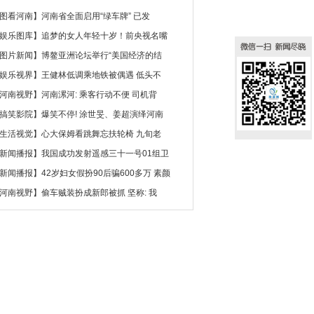
图看河南
】
河南省全面启用“绿车牌” 已发
娱乐图库
】
追梦的女人年轻十岁！前央视名嘴
图片新闻
】
博鳌亚洲论坛举行“美国经济的结
娱乐视界
】
王健林低调乘地铁被偶遇 低头不
河南视野
】
河南漯河: 乘客行动不便 司机背
搞笑影院
】
爆笑不停! 涂世旻、姜超演绎河南
生活视觉
】
心大保姆看跳舞忘扶轮椅 九旬老
新闻播报
】
我国成功发射遥感三十一号01组卫
新闻播报
】
42岁妇女假扮90后骗600多万 素颜
河南视野
】
偷车贼装扮成新郎被抓 坚称: 我